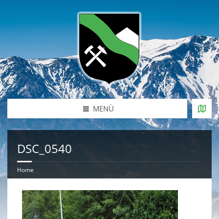
MENÜ
DSC_0540
Home