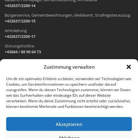
+432637/2200-14
Bürgerservice, Gemeindewohnungen, Meldeamt, Strafregisterauszug
+432637/2200-15
Amtsleitung
+432637/2200-17
Störungshotline
+43664 / 88 90 64 73
Zustimmung verwalten
ADRESSE UND ÖFFNUNGSZEITEN
Um dir ein optimales Erlebnis zu bieten, verwenden wir Technologien wie
Cookies, um Geräteinformationen zu speichern und/oder darauf
Wr. Neustädter Straße 1
zuzugreifen. Wenn du diesen Technologien zustimmst, können wir Daten
2733 Grünbach am Schneeberg
wie das Surfverhalten oder eindeutige IDs auf dieser Website
verarbeiten. Wenn du deine Zustimmung nicht erteilst oder zurückziehst,
Öffnungszeiten Gemeindeamt:
können bestimmte Merkmale und Funktionen beeinträchtigt werden.
Montag: 8.00 – 12.00 Uhr und 14.00 – 18.00 Uhr
Dienstag und Mittwoch: 8.00 – 12.00 Uhr
Freitag: 8.00 – 12.00 Uhr
Akzeptieren
Email:
gemeinde@gruenbach-schneeberg.gv.at
Ablehnen