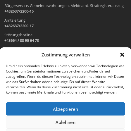
Bürgerservice, Gemeindewohnungen, Meldeamt, Strafregisterauszug
+432637/2200-15
Amtsleitung
+432637/2200-17
Störungshotline
+43664 / 88 90 64 73
Zustimmung verwalten
ADRESSE UND ÖFFNUNGSZEITEN
Um dir ein optimales Erlebnis zu bieten, verwenden wir Technologien wie
Cookies, um Geräteinformationen zu speichern und/oder darauf
Wr. Neustädter Straße 1
zuzugreifen. Wenn du diesen Technologien zustimmst, können wir Daten
2733 Grünbach am Schneeberg
wie das Surfverhalten oder eindeutige IDs auf dieser Website
verarbeiten. Wenn du deine Zustimmung nicht erteilst oder zurückziehst,
Öffnungszeiten Gemeindeamt:
können bestimmte Merkmale und Funktionen beeinträchtigt werden.
Montag: 8.00 – 12.00 Uhr und 14.00 – 18.00 Uhr
Dienstag und Mittwoch: 8.00 – 12.00 Uhr
Freitag: 8.00 – 12.00 Uhr
Akzeptieren
Email:
gemeinde@gruenbach-schneeberg.gv.at
Ablehnen