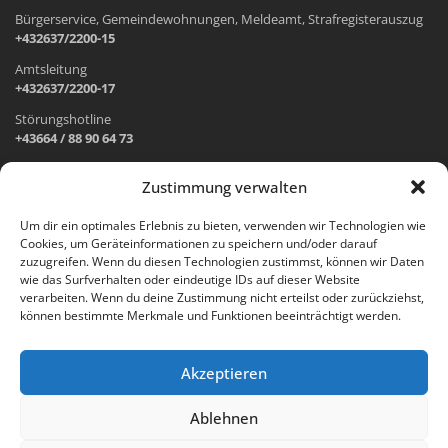
Bürgerservice, Gemeindewohnungen, Meldeamt, Strafregisterauszug
+432637/2200-15
Amtsleitung
+432637/2200-17
Störungshotline
+43664 / 88 90 64 73
Zustimmung verwalten
ADRESSE UND ÖFFNUNGSZEITEN
Um dir ein optimales Erlebnis zu bieten, verwenden wir Technologien wie
Cookies, um Geräteinformationen zu speichern und/oder darauf
Wr. Neustädter Straße 1
zuzugreifen. Wenn du diesen Technologien zustimmst, können wir Daten
2733 Grünbach am Schneeberg
wie das Surfverhalten oder eindeutige IDs auf dieser Website
verarbeiten. Wenn du deine Zustimmung nicht erteilst oder zurückziehst,
Öffnungszeiten Gemeindeamt:
können bestimmte Merkmale und Funktionen beeinträchtigt werden.
Montag: 8.00 – 12.00 Uhr und 14.00 – 18.00 Uhr
Dienstag und Mittwoch: 8.00 – 12.00 Uhr
Freitag: 8.00 – 12.00 Uhr
Akzeptieren
Email:
gemeinde@gruenbach-schneeberg.gv.at
Ablehnen