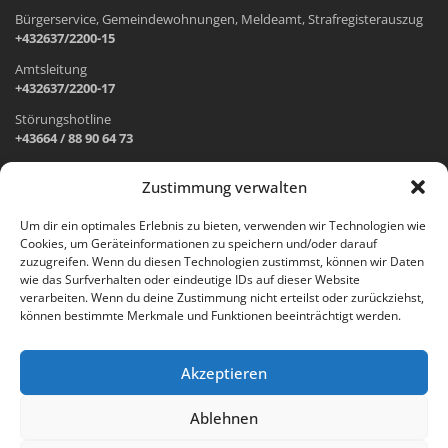
Bürgerservice, Gemeindewohnungen, Meldeamt, Strafregisterauszug
+432637/2200-15
Amtsleitung
+432637/2200-17
Störungshotline
+43664 / 88 90 64 73
Zustimmung verwalten
ADRESSE UND ÖFFNUNGSZEITEN
Um dir ein optimales Erlebnis zu bieten, verwenden wir Technologien wie
Cookies, um Geräteinformationen zu speichern und/oder darauf
Wr. Neustädter Straße 1
zuzugreifen. Wenn du diesen Technologien zustimmst, können wir Daten
2733 Grünbach am Schneeberg
wie das Surfverhalten oder eindeutige IDs auf dieser Website
verarbeiten. Wenn du deine Zustimmung nicht erteilst oder zurückziehst,
Öffnungszeiten Gemeindeamt:
können bestimmte Merkmale und Funktionen beeinträchtigt werden.
Montag: 8.00 – 12.00 Uhr und 14.00 – 18.00 Uhr
Dienstag und Mittwoch: 8.00 – 12.00 Uhr
Freitag: 8.00 – 12.00 Uhr
Akzeptieren
Email:
gemeinde@gruenbach-schneeberg.gv.at
Ablehnen