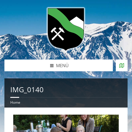
MENÜ
IMG_0140
Home