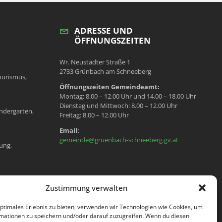
ADRESSE UND
ÖFFNUNGSZEITEN
Wr. Neustädter Straße 1
2733 Grünbach am Schneeberg
ourismus,
Öffnungszeiten Gemeindeamt:
Montag: 8.00 – 12.00 Uhr und 14.00 – 18.00 Uhr
Dienstag und Mittwoch: 8.00 – 12.00 Uhr
ndergarten,
Freitag: 8.00 – 12.00 Uhr
Email:
gemeinde@gruenbach-schneeberg.gv.at
ung,
en, Meldeamt,
Zustimmung verwalten
optimales Erlebnis zu bieten, verwenden wir Technologien wie Cookies, um
mationen zu speichern und/oder darauf zuzugreifen. Wenn du diesen