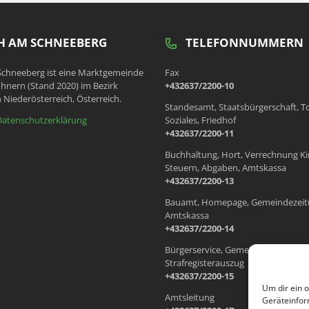
 AM SCHNEEBERG
TELEFONNUMMERN
chneeberg ist eine Marktgemeinde
Fax
hnern (Stand 2020) im Bezirk
+432637/2200-10
 Niederösterreich, Österreich.
Standesamt, Staatsbürgerschaft, T
Datenschutzerklärung
Soziales, Friedhof
+432637/2200-11
Buchhaltung, Hort, Verrechnung Ki
Steuern, Abgaben, Amtskassa
+432637/2200-13
Bauamt, Homepage, Gemeindezeit
Amtskassa
+432637/2200-14
Bürgerservice, Gemeindewohnung
Strafregisterauszug
+432637/2200-15
Um dir ein 
Amtsleitung
Geräteinfor