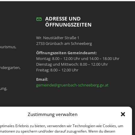
ADRESSE UND
ÖFFNUNGSZEITEN
Wr. Neustädter Straße 1
2733 Grünbach am Schneeberg
ourismus,
Öffnungszeiten Gemeindeamt:
Montag: 8.00 – 12.00 Uhr und 14.00 – 18.00 Uhr
Dienstag und Mittwoch: 8.00 – 12.00 Uhr
ndergarten,
Freitag: 8.00 – 12.00 Uhr
Email:
gemeinde@gruenbach-schneeberg.gv.at
ung,
en, Meldeamt,
Zustimmung verwalten
optimales Erlebnis zu bieten, verwenden wir Technologien wie Cookies, um
mationen zu speichern und/oder darauf zuzugreifen. Wenn du diesen