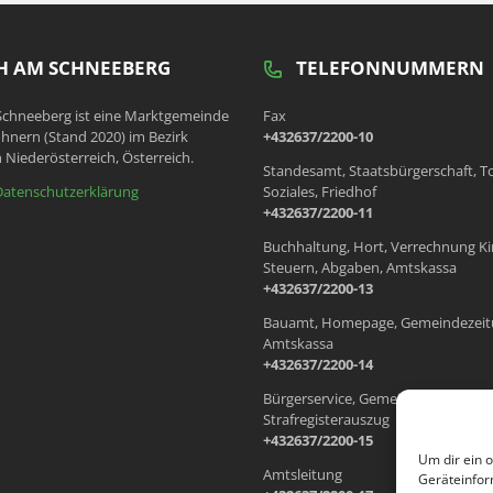
 AM SCHNEEBERG
TELEFONNUMMERN
chneeberg ist eine Marktgemeinde
Fax
hnern (Stand 2020) im Bezirk
+432637/2200-10
 Niederösterreich, Österreich.
Standesamt, Staatsbürgerschaft, T
Datenschutzerklärung
Soziales, Friedhof
+432637/2200-11
Buchhaltung, Hort, Verrechnung Ki
Steuern, Abgaben, Amtskassa
+432637/2200-13
Bauamt, Homepage, Gemeindezeit
Amtskassa
+432637/2200-14
Bürgerservice, Gemeindewohnung
Strafregisterauszug
+432637/2200-15
Um dir ein 
Amtsleitung
Geräteinfor