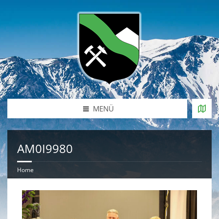
MENÜ
AM0I9980
Home