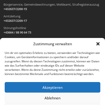
Bürgerservice, Gemeindewohnungen, Meldeamt, Strafregisterauszug
+432637/2200-15
Amtsleitung
+432637/2200-17
Störungshotline
+43664 / 88 90 64 73
Zustimmung verwalten
ADRESSE UND ÖFFNUNGSZEITEN
Um dir ein optimales Erlebnis zu bieten, verwenden wir Technologien wie
Cookies, um Geräteinformationen zu speichern und/oder darauf
Wr. Neustädter Straße 1
zuzugreifen. Wenn du diesen Technologien zustimmst, können wir Daten
2733 Grünbach am Schneeberg
wie das Surfverhalten oder eindeutige IDs auf dieser Website
verarbeiten. Wenn du deine Zustimmung nicht erteilst oder zurückziehst,
Öffnungszeiten Gemeindeamt:
können bestimmte Merkmale und Funktionen beeinträchtigt werden.
Montag: 8.00 – 12.00 Uhr und 14.00 – 18.00 Uhr
Dienstag und Mittwoch: 8.00 – 12.00 Uhr
Freitag: 8.00 – 12.00 Uhr
Akzeptieren
Email:
gemeinde@gruenbach-schneeberg.gv.at
Ablehnen