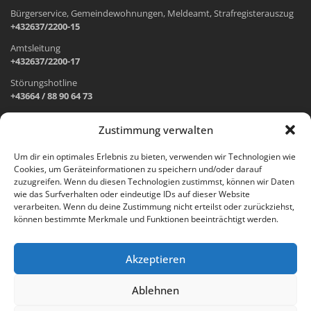
Bürgerservice, Gemeindewohnungen, Meldeamt, Strafregisterauszug
+432637/2200-15
Amtsleitung
+432637/2200-17
Störungshotline
+43664 / 88 90 64 73
Zustimmung verwalten
ADRESSE UND ÖFFNUNGSZEITEN
Um dir ein optimales Erlebnis zu bieten, verwenden wir Technologien wie
Cookies, um Geräteinformationen zu speichern und/oder darauf
Wr. Neustädter Straße 1
zuzugreifen. Wenn du diesen Technologien zustimmst, können wir Daten
2733 Grünbach am Schneeberg
wie das Surfverhalten oder eindeutige IDs auf dieser Website
verarbeiten. Wenn du deine Zustimmung nicht erteilst oder zurückziehst,
Öffnungszeiten Gemeindeamt:
können bestimmte Merkmale und Funktionen beeinträchtigt werden.
Montag: 8.00 – 12.00 Uhr und 14.00 – 18.00 Uhr
Dienstag und Mittwoch: 8.00 – 12.00 Uhr
Freitag: 8.00 – 12.00 Uhr
Akzeptieren
Email:
gemeinde@gruenbach-schneeberg.gv.at
Ablehnen