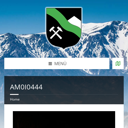
MENÜ
AM0I0444
Home