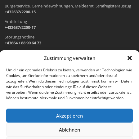
Bürgerservice, Gemeindewohnungen, Meldeamt, Strafregisterauszug
+432637/2200-15
Amtsleitung
+432637/2200-17
Störungshotline
+43664 / 88 90 64 73
Zustimmung verwalten
ADRESSE UND ÖFFNUNGSZEITEN
Um dir ein optimales Erlebnis zu bieten, verwenden wir Technologien wie
Cookies, um Geräteinformationen zu speichern und/oder darauf
Wr. Neustädter Straße 1
zuzugreifen. Wenn du diesen Technologien zustimmst, können wir Daten
2733 Grünbach am Schneeberg
wie das Surfverhalten oder eindeutige IDs auf dieser Website
verarbeiten. Wenn du deine Zustimmung nicht erteilst oder zurückziehst,
Öffnungszeiten Gemeindeamt:
können bestimmte Merkmale und Funktionen beeinträchtigt werden.
Montag: 8.00 – 12.00 Uhr und 14.00 – 18.00 Uhr
Dienstag und Mittwoch: 8.00 – 12.00 Uhr
Freitag: 8.00 – 12.00 Uhr
Akzeptieren
Email:
gemeinde@gruenbach-schneeberg.gv.at
Ablehnen