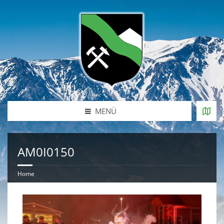
MENÜ
AM0I0150
Home