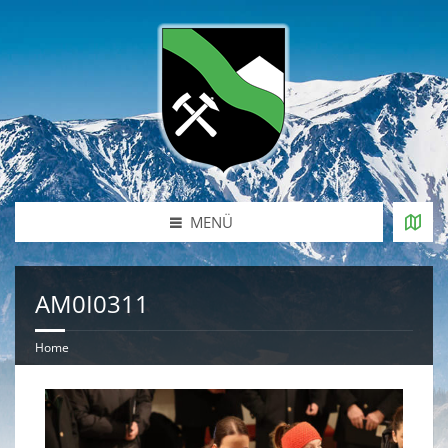
MENÜ
AM0I0311
Home