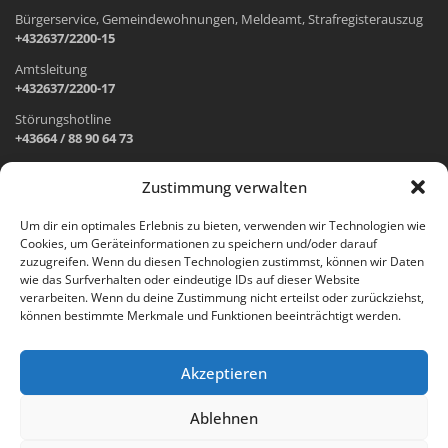
Bürgerservice, Gemeindewohnungen, Meldeamt, Strafregisterauszug
+432637/2200-15
Amtsleitung
+432637/2200-17
Störungshotline
+43664 / 88 90 64 73
Zustimmung verwalten
ADRESSE UND ÖFFNUNGSZEITEN
Um dir ein optimales Erlebnis zu bieten, verwenden wir Technologien wie
Cookies, um Geräteinformationen zu speichern und/oder darauf
Wr. Neustädter Straße 1
zuzugreifen. Wenn du diesen Technologien zustimmst, können wir Daten
2733 Grünbach am Schneeberg
wie das Surfverhalten oder eindeutige IDs auf dieser Website
verarbeiten. Wenn du deine Zustimmung nicht erteilst oder zurückziehst,
Öffnungszeiten Gemeindeamt:
können bestimmte Merkmale und Funktionen beeinträchtigt werden.
Montag: 8.00 – 12.00 Uhr und 14.00 – 18.00 Uhr
Dienstag und Mittwoch: 8.00 – 12.00 Uhr
Freitag: 8.00 – 12.00 Uhr
Akzeptieren
Email:
gemeinde@gruenbach-schneeberg.gv.at
Ablehnen