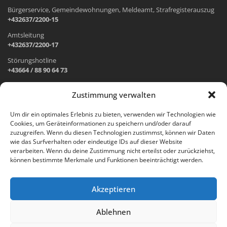
Bürgerservice, Gemeindewohnungen, Meldeamt, Strafregisterauszug
+432637/2200-15
Amtsleitung
+432637/2200-17
Störungshotline
+43664 / 88 90 64 73
Zustimmung verwalten
ADRESSE UND ÖFFNUNGSZEITEN
Um dir ein optimales Erlebnis zu bieten, verwenden wir Technologien wie
Cookies, um Geräteinformationen zu speichern und/oder darauf
Wr. Neustädter Straße 1
zuzugreifen. Wenn du diesen Technologien zustimmst, können wir Daten
2733 Grünbach am Schneeberg
wie das Surfverhalten oder eindeutige IDs auf dieser Website
verarbeiten. Wenn du deine Zustimmung nicht erteilst oder zurückziehst,
Öffnungszeiten Gemeindeamt:
können bestimmte Merkmale und Funktionen beeinträchtigt werden.
Montag: 8.00 – 12.00 Uhr und 14.00 – 18.00 Uhr
Dienstag und Mittwoch: 8.00 – 12.00 Uhr
Freitag: 8.00 – 12.00 Uhr
Akzeptieren
Email:
gemeinde@gruenbach-schneeberg.gv.at
Ablehnen