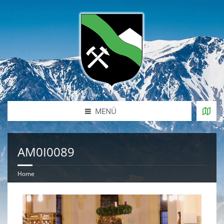
MENÜ
AM0I0089
Home