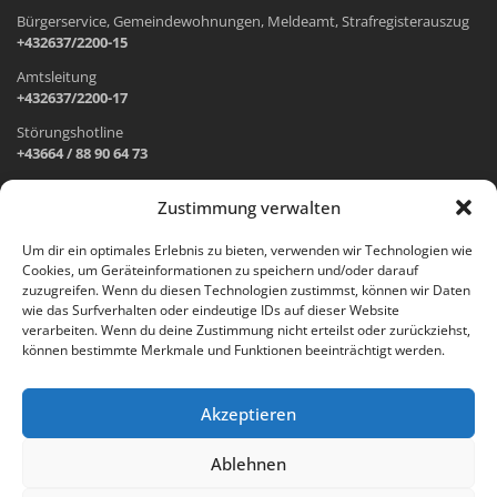
Bürgerservice, Gemeindewohnungen, Meldeamt, Strafregisterauszug
+432637/2200-15
Amtsleitung
+432637/2200-17
Störungshotline
+43664 / 88 90 64 73
Zustimmung verwalten
ADRESSE UND ÖFFNUNGSZEITEN
Um dir ein optimales Erlebnis zu bieten, verwenden wir Technologien wie
Cookies, um Geräteinformationen zu speichern und/oder darauf
Wr. Neustädter Straße 1
zuzugreifen. Wenn du diesen Technologien zustimmst, können wir Daten
2733 Grünbach am Schneeberg
wie das Surfverhalten oder eindeutige IDs auf dieser Website
verarbeiten. Wenn du deine Zustimmung nicht erteilst oder zurückziehst,
Öffnungszeiten Gemeindeamt:
können bestimmte Merkmale und Funktionen beeinträchtigt werden.
Montag: 8.00 – 12.00 Uhr und 14.00 – 18.00 Uhr
Dienstag und Mittwoch: 8.00 – 12.00 Uhr
Freitag: 8.00 – 12.00 Uhr
Akzeptieren
Email:
gemeinde@gruenbach-schneeberg.gv.at
Ablehnen