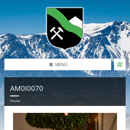
MENÜ
AM0I0070
Home