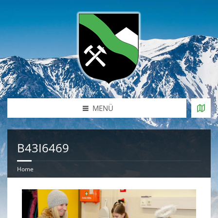
MENÜ
B43I6469
Home