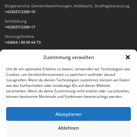
Bürgerservice, Gemeindewohnungen, Meldeamt, Strafregisterauszug
+432637/2200-15
Amtsleitung
+432637/2200-17
Störungshotline
+43664 / 88 90 64 73
Zustimmung verwalten
ADRESSE UND ÖFFNUNGSZEITEN
Um dir ein optimales Erlebnis zu bieten, verwenden wir Technologien wie
Cookies, um Geräteinformationen zu speichern und/oder darauf
Wr. Neustädter Straße 1
zuzugreifen. Wenn du diesen Technologien zustimmst, können wir Daten
2733 Grünbach am Schneeberg
wie das Surfverhalten oder eindeutige IDs auf dieser Website
verarbeiten. Wenn du deine Zustimmung nicht erteilst oder zurückziehst,
Öffnungszeiten Gemeindeamt:
können bestimmte Merkmale und Funktionen beeinträchtigt werden.
Montag: 8.00 – 12.00 Uhr und 14.00 – 18.00 Uhr
Dienstag und Mittwoch: 8.00 – 12.00 Uhr
Freitag: 8.00 – 12.00 Uhr
Akzeptieren
Email:
gemeinde@gruenbach-schneeberg.gv.at
Ablehnen