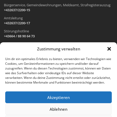
Bürgerservice, Gemeindewohnungen, Meldeamt, Strafregisterauszug
+432637/2200-15
Amtsleitung
+432637/2200-17
Störungshotline
+43664 / 88 90 64 73
Zustimmung verwalten
ADRESSE UND ÖFFNUNGSZEITEN
Um dir ein optimales Erlebnis zu bieten, verwenden wir Technologien wie
Cookies, um Geräteinformationen zu speichern und/oder darauf
Wr. Neustädter Straße 1
zuzugreifen. Wenn du diesen Technologien zustimmst, können wir Daten
2733 Grünbach am Schneeberg
wie das Surfverhalten oder eindeutige IDs auf dieser Website
verarbeiten. Wenn du deine Zustimmung nicht erteilst oder zurückziehst,
Öffnungszeiten Gemeindeamt:
können bestimmte Merkmale und Funktionen beeinträchtigt werden.
Montag: 8.00 – 12.00 Uhr und 14.00 – 18.00 Uhr
Dienstag und Mittwoch: 8.00 – 12.00 Uhr
Freitag: 8.00 – 12.00 Uhr
Akzeptieren
Email:
gemeinde@gruenbach-schneeberg.gv.at
Ablehnen