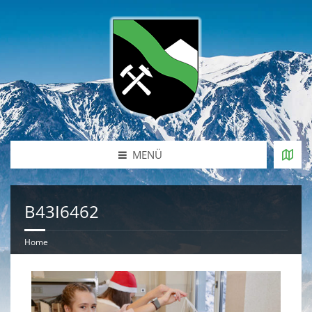
MENÜ
B43I6462
Home