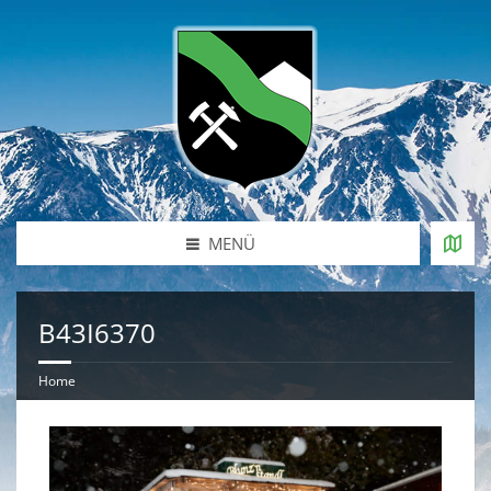
MENÜ
B43I6370
Home