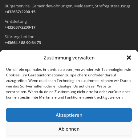
Bürgerservice, Gemeindewohnungen, Meldeamt, Strafregisterauszug
+432637/2200-15
Amtsleitung
+432637/2200-17
Störungshotline
+43664 / 88 90 64 73
Zustimmung verwalten
ADRESSE UND ÖFFNUNGSZEITEN
Um dir ein optimales Erlebnis zu bieten, verwenden wir Technologien wie
Cookies, um Geräteinformationen zu speichern und/oder darauf
Wr. Neustädter Straße 1
zuzugreifen. Wenn du diesen Technologien zustimmst, können wir Daten
2733 Grünbach am Schneeberg
wie das Surfverhalten oder eindeutige IDs auf dieser Website
verarbeiten. Wenn du deine Zustimmung nicht erteilst oder zurückziehst,
Öffnungszeiten Gemeindeamt:
können bestimmte Merkmale und Funktionen beeinträchtigt werden.
Montag: 8.00 – 12.00 Uhr und 14.00 – 18.00 Uhr
Dienstag und Mittwoch: 8.00 – 12.00 Uhr
Freitag: 8.00 – 12.00 Uhr
Akzeptieren
Email:
gemeinde@gruenbach-schneeberg.gv.at
Ablehnen