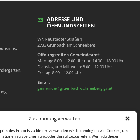
ADRESSE UND
ÖFFNUNGSZEITEN
Wr. Neustädter Straße 1
2733 Grünbach am Schneeberg
ourismus,
Öffnungszeiten Gemeindeamt:
Montag: 8.00 – 12.00 Uhr und 14.00 – 18.00 Uhr
Dienstag und Mittwoch: 8.00 – 12.00 Uhr
ndergarten,
Freitag: 8.00 – 12.00 Uhr
Email:
gemeinde@gruenbach-schneeberg.gv.at
ung,
en, Meldeamt,
Zustimmung verwalten
optimales Erlebnis zu bieten, verwenden wir Technologien wie Cookies, um
mationen zu speichern und/oder darauf zuzugreifen. Wenn du diesen