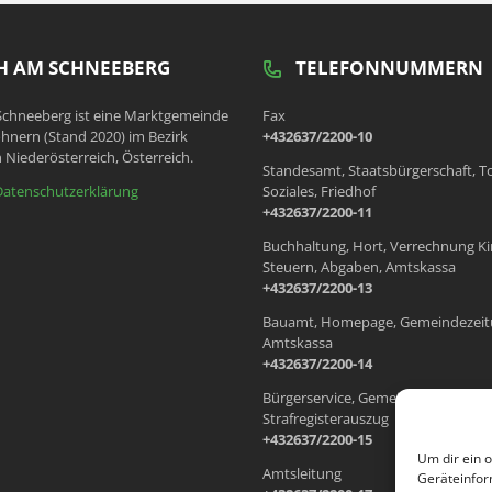
 AM SCHNEEBERG
TELEFONNUMMERN
chneeberg ist eine Marktgemeinde
Fax
hnern (Stand 2020) im Bezirk
+432637/2200-10
 Niederösterreich, Österreich.
Standesamt, Staatsbürgerschaft, T
Datenschutzerklärung
Soziales, Friedhof
+432637/2200-11
Buchhaltung, Hort, Verrechnung Ki
Steuern, Abgaben, Amtskassa
+432637/2200-13
Bauamt, Homepage, Gemeindezeit
Amtskassa
+432637/2200-14
Bürgerservice, Gemeindewohnung
Strafregisterauszug
+432637/2200-15
Um dir ein 
Amtsleitung
Geräteinfor