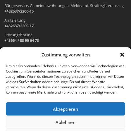
Bürgerservice, Gemeindewohnungen, Meldeamt, Strafregisterauszug
+432637/2200-15
Amtsleitung
+432637/2200-17
Störungshotline
+43664 / 88 90 64 73
Zustimmung verwalten
ADRESSE UND ÖFFNUNGSZEITEN
Um dir ein optimales Erlebnis zu bieten, verwenden wir Technologien wie
Cookies, um Geräteinformationen zu speichern und/oder darauf
Wr. Neustädter Straße 1
zuzugreifen. Wenn du diesen Technologien zustimmst, können wir Daten
2733 Grünbach am Schneeberg
wie das Surfverhalten oder eindeutige IDs auf dieser Website
verarbeiten. Wenn du deine Zustimmung nicht erteilst oder zurückziehst,
Öffnungszeiten Gemeindeamt:
können bestimmte Merkmale und Funktionen beeinträchtigt werden.
Montag: 8.00 – 12.00 Uhr und 14.00 – 18.00 Uhr
Dienstag und Mittwoch: 8.00 – 12.00 Uhr
Freitag: 8.00 – 12.00 Uhr
Akzeptieren
Email:
gemeinde@gruenbach-schneeberg.gv.at
Ablehnen