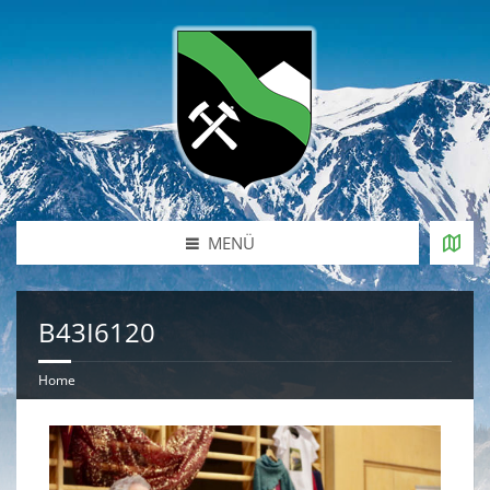
MENÜ
B43I6120
Home