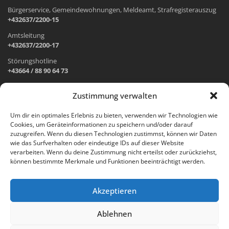
Bürgerservice, Gemeindewohnungen, Meldeamt, Strafregisterauszug
+432637/2200-15
Amtsleitung
+432637/2200-17
Störungshotline
+43664 / 88 90 64 73
Zustimmung verwalten
ADRESSE UND ÖFFNUNGSZEITEN
Um dir ein optimales Erlebnis zu bieten, verwenden wir Technologien wie
Cookies, um Geräteinformationen zu speichern und/oder darauf
Wr. Neustädter Straße 1
zuzugreifen. Wenn du diesen Technologien zustimmst, können wir Daten
2733 Grünbach am Schneeberg
wie das Surfverhalten oder eindeutige IDs auf dieser Website
verarbeiten. Wenn du deine Zustimmung nicht erteilst oder zurückziehst,
Öffnungszeiten Gemeindeamt:
können bestimmte Merkmale und Funktionen beeinträchtigt werden.
Montag: 8.00 – 12.00 Uhr und 14.00 – 18.00 Uhr
Dienstag und Mittwoch: 8.00 – 12.00 Uhr
Freitag: 8.00 – 12.00 Uhr
Akzeptieren
Email:
gemeinde@gruenbach-schneeberg.gv.at
Ablehnen