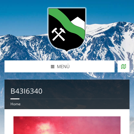
MENÜ
B43I6340
Home