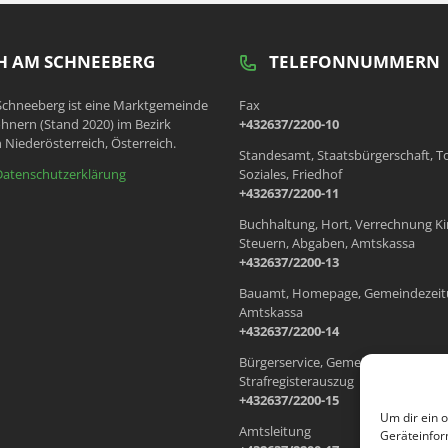
 AM SCHNEEBERG
TELEFONNUMMERN
chneeberg ist eine Marktgemeinde
Fax
hnern (Stand 2020) im Bezirk
+432637/2200-10
 Niederösterreich, Österreich.
Standesamt, Staatsbürgerschaft, T
Datenschutzerklärung
Soziales, Friedhof
+432637/2200-11
Buchhaltung, Hort, Verrechnung Ki
Steuern, Abgaben, Amtskassa
+432637/2200-13
Bauamt, Homepage, Gemeindezeit
Amtskassa
+432637/2200-14
Bürgerservice, Gemeindewohnung
Strafregisterauszug
+432637/2200-15
Um dir ein 
Amtsleitung
Geräteinfor