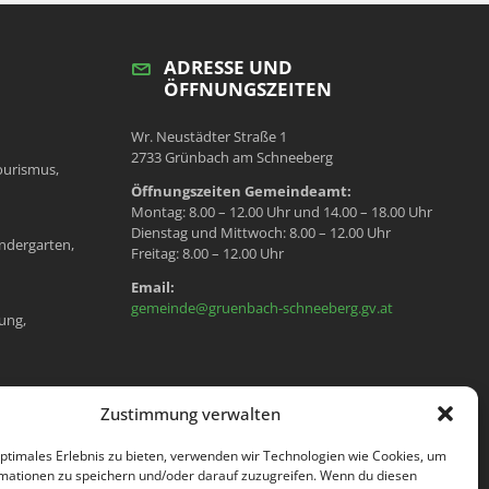
ADRESSE UND
ÖFFNUNGSZEITEN
Wr. Neustädter Straße 1
2733 Grünbach am Schneeberg
ourismus,
Öffnungszeiten Gemeindeamt:
Montag: 8.00 – 12.00 Uhr und 14.00 – 18.00 Uhr
Dienstag und Mittwoch: 8.00 – 12.00 Uhr
ndergarten,
Freitag: 8.00 – 12.00 Uhr
Email:
gemeinde@gruenbach-schneeberg.gv.at
ung,
en, Meldeamt,
Zustimmung verwalten
optimales Erlebnis zu bieten, verwenden wir Technologien wie Cookies, um
mationen zu speichern und/oder darauf zuzugreifen. Wenn du diesen