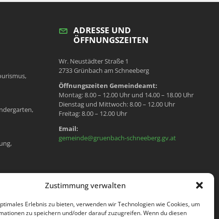
ADRESSE UND
ÖFFNUNGSZEITEN
Wr. Neustädter Straße 1
2733 Grünbach am Schneeberg
ourismus,
Öffnungszeiten Gemeindeamt:
Montag: 8.00 – 12.00 Uhr und 14.00 – 18.00 Uhr
Dienstag und Mittwoch: 8.00 – 12.00 Uhr
ndergarten,
Freitag: 8.00 – 12.00 Uhr
Email:
gemeinde@gruenbach-schneeberg.gv.at
ung,
en, Meldeamt,
Zustimmung verwalten
optimales Erlebnis zu bieten, verwenden wir Technologien wie Cookies, um
mationen zu speichern und/oder darauf zuzugreifen. Wenn du diesen