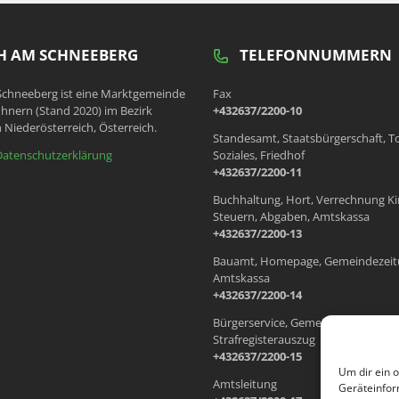
 AM SCHNEEBERG
TELEFONNUMMERN
chneeberg ist eine Marktgemeinde
Fax
hnern (Stand 2020) im Bezirk
+432637/2200-10
 Niederösterreich, Österreich.
Standesamt, Staatsbürgerschaft, T
Datenschutzerklärung
Soziales, Friedhof
+432637/2200-11
Buchhaltung, Hort, Verrechnung Ki
Steuern, Abgaben, Amtskassa
+432637/2200-13
Bauamt, Homepage, Gemeindezeit
Amtskassa
+432637/2200-14
Bürgerservice, Gemeindewohnung
Strafregisterauszug
+432637/2200-15
Um dir ein 
Amtsleitung
Geräteinfor