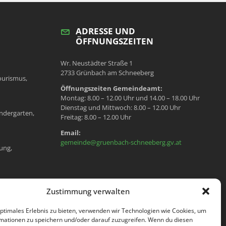
ADRESSE UND
ÖFFNUNGSZEITEN
Wr. Neustädter Straße 1
2733 Grünbach am Schneeberg
ourismus,
Öffnungszeiten Gemeindeamt:
Montag: 8.00 – 12.00 Uhr und 14.00 – 18.00 Uhr
Dienstag und Mittwoch: 8.00 – 12.00 Uhr
ndergarten,
Freitag: 8.00 – 12.00 Uhr
Email:
gemeinde@gruenbach-schneeberg.gv.at
ung,
en, Meldeamt,
Zustimmung verwalten
optimales Erlebnis zu bieten, verwenden wir Technologien wie Cookies, um
mationen zu speichern und/oder darauf zuzugreifen. Wenn du diesen