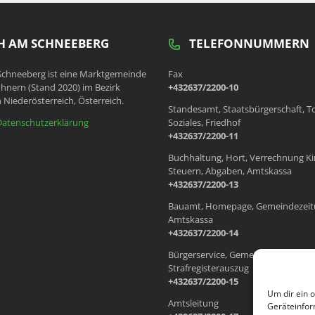
 AM SCHNEEBERG
TELEFONNUMMERN
chneeberg ist eine Marktgemeinde
Fax
hnern (Stand 2020) im Bezirk
+432637/2200-10
 Niederösterreich, Österreich.
Standesamt, Staatsbürgerschaft, T
Datenschutzerklärung
Soziales, Friedhof
+432637/2200-11
Buchhaltung, Hort, Verrechnung Ki
Steuern, Abgaben, Amtskassa
+432637/2200-13
Bauamt, Homepage, Gemeindezeit
Amtskassa
+432637/2200-14
Bürgerservice, Gemeindewohnung
Strafregisterauszug
+432637/2200-15
Um dir ein 
Amtsleitung
Geräteinfor