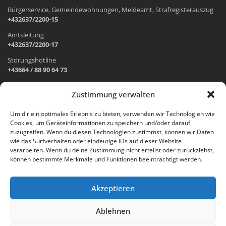
Bürgerservice, Gemeindewohnungen, Meldeamt, Strafregisterauszug
+432637/2200-15
Amtsleitung
+432637/2200-17
Störungshotline
+43664 / 88 90 64 73
Zustimmung verwalten
ADRESSE UND ÖFFNUNGSZEITEN
Um dir ein optimales Erlebnis zu bieten, verwenden wir Technologien wie
Cookies, um Geräteinformationen zu speichern und/oder darauf
Wr. Neustädter Straße 1
zuzugreifen. Wenn du diesen Technologien zustimmst, können wir Daten
2733 Grünbach am Schneeberg
wie das Surfverhalten oder eindeutige IDs auf dieser Website
verarbeiten. Wenn du deine Zustimmung nicht erteilst oder zurückziehst,
Öffnungszeiten Gemeindeamt:
können bestimmte Merkmale und Funktionen beeinträchtigt werden.
Montag: 8.00 – 12.00 Uhr und 14.00 – 18.00 Uhr
Dienstag und Mittwoch: 8.00 – 12.00 Uhr
Freitag: 8.00 – 12.00 Uhr
Akzeptieren
Email:
gemeinde@gruenbach-schneeberg.gv.at
Ablehnen