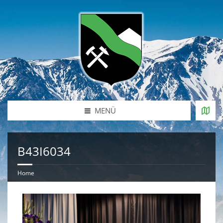
MENÜ
B43I6034
Home