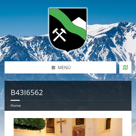
MENÜ
B43I6562
Home