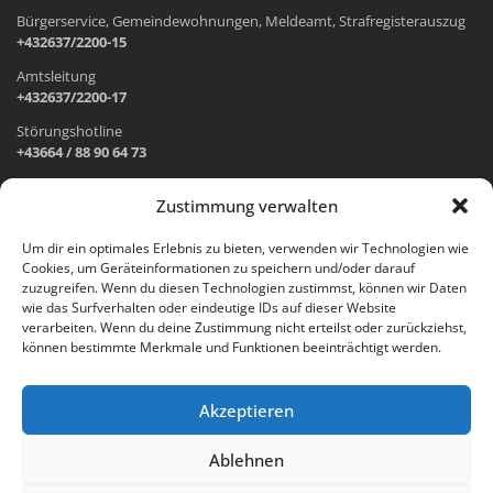
Bürgerservice, Gemeindewohnungen, Meldeamt, Strafregisterauszug
+432637/2200-15
Amtsleitung
+432637/2200-17
Störungshotline
+43664 / 88 90 64 73
Zustimmung verwalten
ADRESSE UND ÖFFNUNGSZEITEN
Um dir ein optimales Erlebnis zu bieten, verwenden wir Technologien wie
Cookies, um Geräteinformationen zu speichern und/oder darauf
Wr. Neustädter Straße 1
zuzugreifen. Wenn du diesen Technologien zustimmst, können wir Daten
2733 Grünbach am Schneeberg
wie das Surfverhalten oder eindeutige IDs auf dieser Website
verarbeiten. Wenn du deine Zustimmung nicht erteilst oder zurückziehst,
Öffnungszeiten Gemeindeamt:
können bestimmte Merkmale und Funktionen beeinträchtigt werden.
Montag: 8.00 – 12.00 Uhr und 14.00 – 18.00 Uhr
Dienstag und Mittwoch: 8.00 – 12.00 Uhr
Freitag: 8.00 – 12.00 Uhr
Akzeptieren
Email:
gemeinde@gruenbach-schneeberg.gv.at
Ablehnen