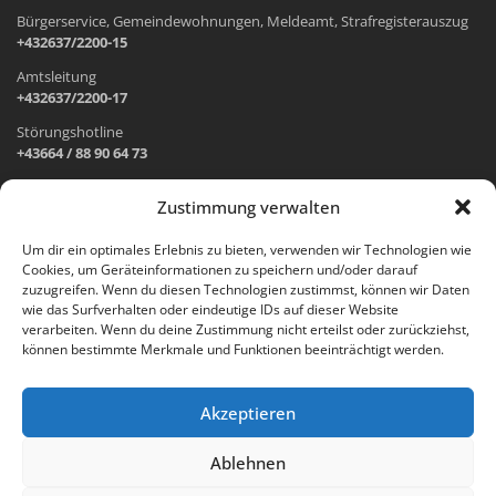
Bürgerservice, Gemeindewohnungen, Meldeamt, Strafregisterauszug
+432637/2200-15
Amtsleitung
+432637/2200-17
Störungshotline
+43664 / 88 90 64 73
Zustimmung verwalten
ADRESSE UND ÖFFNUNGSZEITEN
Um dir ein optimales Erlebnis zu bieten, verwenden wir Technologien wie
Cookies, um Geräteinformationen zu speichern und/oder darauf
Wr. Neustädter Straße 1
zuzugreifen. Wenn du diesen Technologien zustimmst, können wir Daten
2733 Grünbach am Schneeberg
wie das Surfverhalten oder eindeutige IDs auf dieser Website
verarbeiten. Wenn du deine Zustimmung nicht erteilst oder zurückziehst,
Öffnungszeiten Gemeindeamt:
können bestimmte Merkmale und Funktionen beeinträchtigt werden.
Montag: 8.00 – 12.00 Uhr und 14.00 – 18.00 Uhr
Dienstag und Mittwoch: 8.00 – 12.00 Uhr
Freitag: 8.00 – 12.00 Uhr
Akzeptieren
Email:
gemeinde@gruenbach-schneeberg.gv.at
Ablehnen