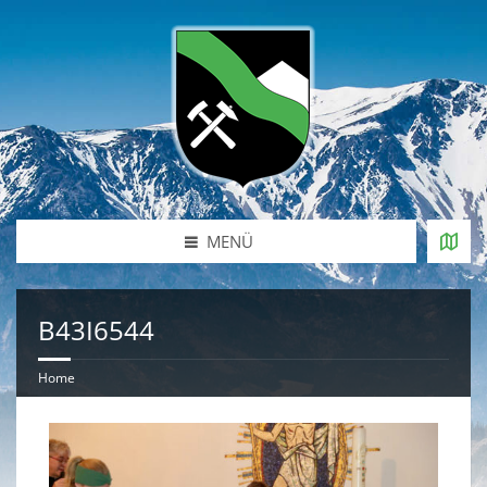
MENÜ
B43I6544
Home