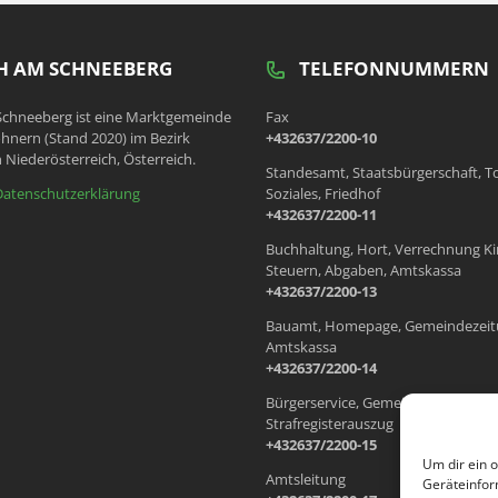
 AM SCHNEEBERG
TELEFONNUMMERN
chneeberg ist eine Marktgemeinde
Fax
hnern (Stand 2020) im Bezirk
+432637/2200-10
 Niederösterreich, Österreich.
Standesamt, Staatsbürgerschaft, T
Datenschutzerklärung
Soziales, Friedhof
+432637/2200-11
Buchhaltung, Hort, Verrechnung Ki
Steuern, Abgaben, Amtskassa
+432637/2200-13
Bauamt, Homepage, Gemeindezeit
Amtskassa
+432637/2200-14
Bürgerservice, Gemeindewohnung
Strafregisterauszug
+432637/2200-15
Um dir ein 
Amtsleitung
Geräteinfor