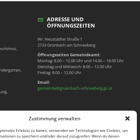
ADRESSE UND
ÖFFNUNGSZEITEN
Wr. Neustädter Straße 1
2733 Grünbach am Schneeberg
ourismus,
Öffnungszeiten Gemeindeamt:
Montag: 8.00 – 12.00 Uhr und 14.00 – 18.00 Uhr
Dienstag und Mittwoch: 8.00 – 12.00 Uhr
ndergarten,
Freitag: 8.00 – 12.00 Uhr
Email:
gemeinde@gruenbach-schneeberg.gv.at
ung,
en, Meldeamt,
Zustimmung verwalten
optimales Erlebnis zu bieten, verwenden wir Technologien wie Cookies, um
mationen zu speichern und/oder darauf zuzugreifen. Wenn du diesen