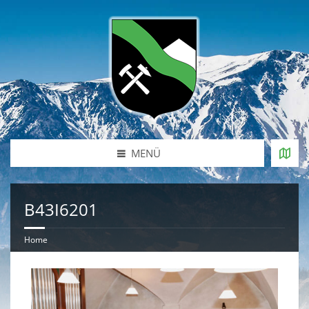
MENÜ
B43I6201
Home