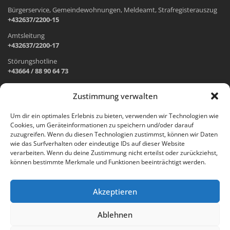
Bürgerservice, Gemeindewohnungen, Meldeamt, Strafregisterauszug
+432637/2200-15
Amtsleitung
+432637/2200-17
Störungshotline
+43664 / 88 90 64 73
Zustimmung verwalten
ADRESSE UND ÖFFNUNGSZEITEN
Um dir ein optimales Erlebnis zu bieten, verwenden wir Technologien wie
Cookies, um Geräteinformationen zu speichern und/oder darauf
Wr. Neustädter Straße 1
zuzugreifen. Wenn du diesen Technologien zustimmst, können wir Daten
2733 Grünbach am Schneeberg
wie das Surfverhalten oder eindeutige IDs auf dieser Website
verarbeiten. Wenn du deine Zustimmung nicht erteilst oder zurückziehst,
Öffnungszeiten Gemeindeamt:
können bestimmte Merkmale und Funktionen beeinträchtigt werden.
Montag: 8.00 – 12.00 Uhr und 14.00 – 18.00 Uhr
Dienstag und Mittwoch: 8.00 – 12.00 Uhr
Freitag: 8.00 – 12.00 Uhr
Akzeptieren
Email:
gemeinde@gruenbach-schneeberg.gv.at
Ablehnen