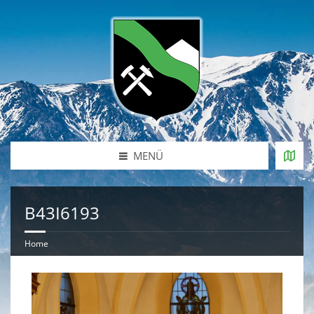
MENÜ
B43I6193
Home