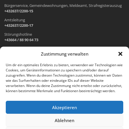
Bürgerservice, Gemeindewohnungen, Meldeamt, Strafregisterauszug
+432637/2200-15
Amtsleitung
+432637/2200-17
Störungshotline
+43664 / 88 90 64 73
Zustimmung verwalten
ADRESSE UND ÖFFNUNGSZEITEN
Um dir ein optimales Erlebnis zu bieten, verwenden wir Technologien wie
Cookies, um Geräteinformationen zu speichern und/oder darauf
Wr. Neustädter Straße 1
zuzugreifen. Wenn du diesen Technologien zustimmst, können wir Daten
2733 Grünbach am Schneeberg
wie das Surfverhalten oder eindeutige IDs auf dieser Website
verarbeiten. Wenn du deine Zustimmung nicht erteilst oder zurückziehst,
Öffnungszeiten Gemeindeamt:
können bestimmte Merkmale und Funktionen beeinträchtigt werden.
Montag: 8.00 – 12.00 Uhr und 14.00 – 18.00 Uhr
Dienstag und Mittwoch: 8.00 – 12.00 Uhr
Freitag: 8.00 – 12.00 Uhr
Akzeptieren
Email:
gemeinde@gruenbach-schneeberg.gv.at
Ablehnen