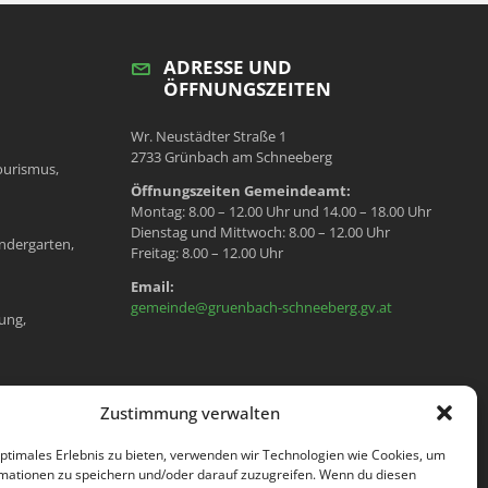
ADRESSE UND
ÖFFNUNGSZEITEN
Wr. Neustädter Straße 1
2733 Grünbach am Schneeberg
ourismus,
Öffnungszeiten Gemeindeamt:
Montag: 8.00 – 12.00 Uhr und 14.00 – 18.00 Uhr
Dienstag und Mittwoch: 8.00 – 12.00 Uhr
ndergarten,
Freitag: 8.00 – 12.00 Uhr
Email:
gemeinde@gruenbach-schneeberg.gv.at
ung,
en, Meldeamt,
Zustimmung verwalten
optimales Erlebnis zu bieten, verwenden wir Technologien wie Cookies, um
mationen zu speichern und/oder darauf zuzugreifen. Wenn du diesen