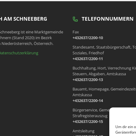
 AM SCHNEEBERG
TELEFONNUMMERN
chneeberg ist eine Marktgemeinde
Fax
hnern (Stand 2020) im Bezirk
+432637/2200-10
 Niederösterreich, Österreich.
Standesamt, Staatsbürgerschaft, T
Datenschutzerklärung
Soziales, Friedhof
+432637/2200-11
Buchhaltung, Hort, Verrechnung Ki
Steuern, Abgaben, Amtskassa
+432637/2200-13
Bauamt, Homepage, Gemeindezeit
Amtskassa
+432637/2200-14
Bürgerservice, Gemeindewohnung
Strafregisterauszug
+432637/2200-15
Um dir ein 
Amtsleitung
Geräteinfor