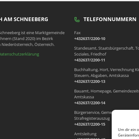
 AM SCHNEEBERG
TELEFONNUMMERN
chneeberg ist eine Marktgemeinde
Fax
hnern (Stand 2020) im Bezirk
+432637/2200-10
 Niederösterreich, Österreich.
Standesamt, Staatsbürgerschaft, T
Datenschutzerklärung
Soziales, Friedhof
+432637/2200-11
Buchhaltung, Hort, Verrechnung Ki
Steuern, Abgaben, Amtskassa
+432637/2200-13
Bauamt, Homepage, Gemeindezeit
Amtskassa
+432637/2200-14
Bürgerservice, Gemeindewohnung
Strafregisterauszug
+432637/2200-15
Um dir ein 
Amtsleitung
Geräteinfor