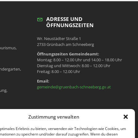
ADRESSE UND
ÖFFNUNGSZEITEN
Wr. Neustädter Straße 1
2733 Grünbach am Schneeberg
ourismus,
Öffnungszeiten Gemeindeamt:
Montag: 8.00 – 12.00 Uhr und 14.00 – 18.00 Uhr
Dienstag und Mittwoch: 8.00 – 12.00 Uhr
ndergarten,
Freitag: 8.00 – 12.00 Uhr
Email:
gemeinde@gruenbach-schneeberg.gv.at
ung,
en, Meldeamt,
Zustimmung verwalten
optimales Erlebnis zu bieten, verwenden wir Technologien wie Cookies, um
mationen zu speichern und/oder darauf zuzugreifen. Wenn du diesen