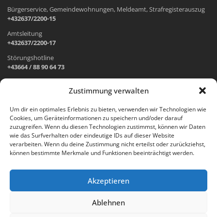
Bürgerservice, Gemeindewohnungen, Meldeamt, Strafregisterauszug
+432637/2200-15
Amtsleitung
+432637/2200-17
Störungshotline
+43664 / 88 90 64 73
Zustimmung verwalten
ADRESSE UND ÖFFNUNGSZEITEN
Um dir ein optimales Erlebnis zu bieten, verwenden wir Technologien wie
Cookies, um Geräteinformationen zu speichern und/oder darauf
Wr. Neustädter Straße 1
zuzugreifen. Wenn du diesen Technologien zustimmst, können wir Daten
2733 Grünbach am Schneeberg
wie das Surfverhalten oder eindeutige IDs auf dieser Website
verarbeiten. Wenn du deine Zustimmung nicht erteilst oder zurückziehst,
Öffnungszeiten Gemeindeamt:
können bestimmte Merkmale und Funktionen beeinträchtigt werden.
Montag: 8.00 – 12.00 Uhr und 14.00 – 18.00 Uhr
Dienstag und Mittwoch: 8.00 – 12.00 Uhr
Freitag: 8.00 – 12.00 Uhr
Akzeptieren
Email:
gemeinde@gruenbach-schneeberg.gv.at
Ablehnen