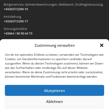
Bürgerservice, Gemeindewohnungen, Meldeamt, Strafregisterauszug
+432637/2200-15
Amtsleitung
+432637/2200-17
Störungshotline
+43664 / 88 90 64 73
Zustimmung verwalten
ADRESSE UND ÖFFNUNGSZEITEN
Um dir ein optimales Erlebnis zu bieten, verwenden wir Technologien wie
Cookies, um Geräteinformationen zu speichern und/oder darauf
Wr. Neustädter Straße 1
zuzugreifen. Wenn du diesen Technologien zustimmst, können wir Daten
2733 Grünbach am Schneeberg
wie das Surfverhalten oder eindeutige IDs auf dieser Website
verarbeiten. Wenn du deine Zustimmung nicht erteilst oder zurückziehst,
Öffnungszeiten Gemeindeamt:
können bestimmte Merkmale und Funktionen beeinträchtigt werden.
Montag: 8.00 – 12.00 Uhr und 14.00 – 18.00 Uhr
Dienstag und Mittwoch: 8.00 – 12.00 Uhr
Freitag: 8.00 – 12.00 Uhr
Akzeptieren
Email:
gemeinde@gruenbach-schneeberg.gv.at
Ablehnen