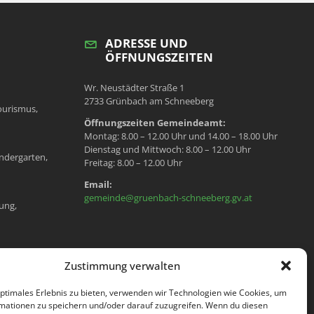
ADRESSE UND
ÖFFNUNGSZEITEN
Wr. Neustädter Straße 1
2733 Grünbach am Schneeberg
ourismus,
Öffnungszeiten Gemeindeamt:
Montag: 8.00 – 12.00 Uhr und 14.00 – 18.00 Uhr
Dienstag und Mittwoch: 8.00 – 12.00 Uhr
ndergarten,
Freitag: 8.00 – 12.00 Uhr
Email:
gemeinde@gruenbach-schneeberg.gv.at
ung,
en, Meldeamt,
Zustimmung verwalten
optimales Erlebnis zu bieten, verwenden wir Technologien wie Cookies, um
mationen zu speichern und/oder darauf zuzugreifen. Wenn du diesen