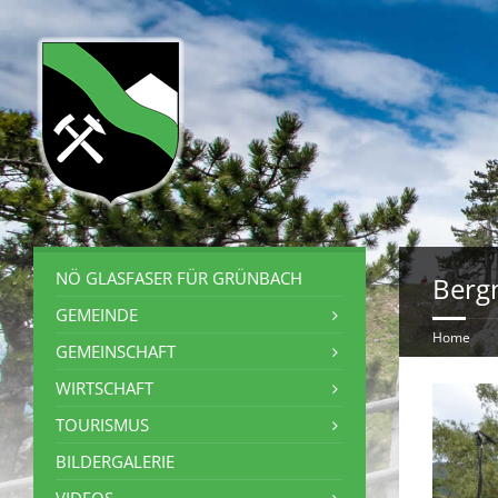
NÖ GLASFASER FÜR GRÜNBACH
Berg
GEMEINDE
Home
GEMEINSCHAFT
WIRTSCHAFT
TOURISMUS
BILDERGALERIE