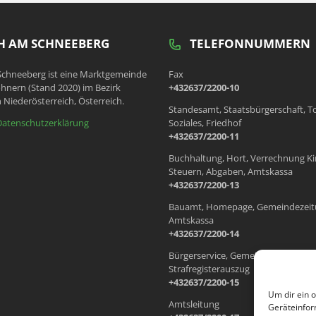
 AM SCHNEEBERG
TELEFONNUMMERN
chneeberg ist eine Marktgemeinde
Fax
hnern (Stand 2020) im Bezirk
+432637/2200-10
 Niederösterreich, Österreich.
Standesamt, Staatsbürgerschaft, T
Datenschutzerklärung
Soziales, Friedhof
+432637/2200-11
Buchhaltung, Hort, Verrechnung Ki
Steuern, Abgaben, Amtskassa
+432637/2200-13
Bauamt, Homepage, Gemeindezeit
Amtskassa
+432637/2200-14
Bürgerservice, Gemeindewohnung
Strafregisterauszug
+432637/2200-15
Um dir ein 
Amtsleitung
Geräteinfor