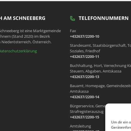
 AM SCHNEEBERG
TELEFONNUMMERN
chneeberg ist eine Marktgemeinde
Fax
hnern (Stand 2020) im Bezirk
+432637/2200-10
 Niederösterreich, Österreich.
Standesamt, Staatsbürgerschaft, T
Datenschutzerklärung
Soziales, Friedhof
+432637/2200-11
Buchhaltung, Hort, Verrechnung Ki
Steuern, Abgaben, Amtskassa
+432637/2200-13
Bauamt, Homepage, Gemeindezeit
Amtskassa
+432637/2200-14
Bürgerservice, Gemeindewohnung
Strafregisterauszug
+432637/2200-15
Um dir ein 
Amtsleitung
Geräteinfor