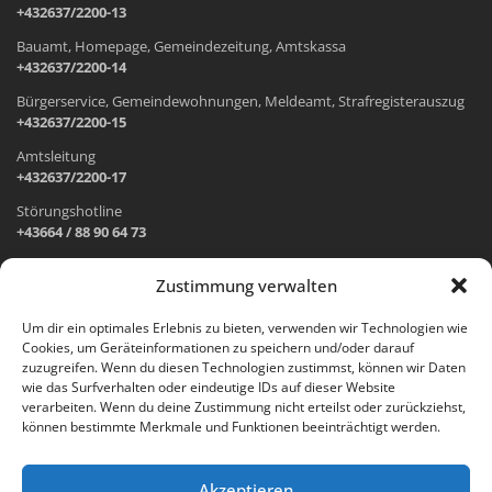
+432637/2200-13
Bauamt, Homepage, Gemeindezeitung, Amtskassa
+432637/2200-14
Bürgerservice, Gemeindewohnungen, Meldeamt, Strafregisterauszug
+432637/2200-15
Amtsleitung
+432637/2200-17
Störungshotline
+43664 / 88 90 64 73
Zustimmung verwalten
ADRESSE UND ÖFFNUNGSZEITEN
Um dir ein optimales Erlebnis zu bieten, verwenden wir Technologien wie
Cookies, um Geräteinformationen zu speichern und/oder darauf
Wr. Neustädter Straße 1
zuzugreifen. Wenn du diesen Technologien zustimmst, können wir Daten
2733 Grünbach am Schneeberg
wie das Surfverhalten oder eindeutige IDs auf dieser Website
verarbeiten. Wenn du deine Zustimmung nicht erteilst oder zurückziehst,
Öffnungszeiten Gemeindeamt:
können bestimmte Merkmale und Funktionen beeinträchtigt werden.
Montag: 8.00 – 12.00 Uhr und 14.00 – 18.00 Uhr
Dienstag und Mittwoch: 8.00 – 12.00 Uhr
Freitag: 8.00 – 12.00 Uhr
Akzeptieren