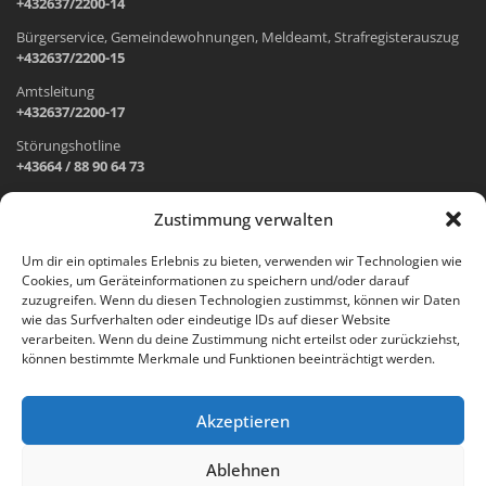
+432637/2200-14
Bürgerservice, Gemeindewohnungen, Meldeamt, Strafregisterauszug
+432637/2200-15
Amtsleitung
+432637/2200-17
Störungshotline
+43664 / 88 90 64 73
Zustimmung verwalten
ADRESSE UND ÖFFNUNGSZEITEN
Um dir ein optimales Erlebnis zu bieten, verwenden wir Technologien wie
Cookies, um Geräteinformationen zu speichern und/oder darauf
Wr. Neustädter Straße 1
zuzugreifen. Wenn du diesen Technologien zustimmst, können wir Daten
2733 Grünbach am Schneeberg
wie das Surfverhalten oder eindeutige IDs auf dieser Website
verarbeiten. Wenn du deine Zustimmung nicht erteilst oder zurückziehst,
Öffnungszeiten Gemeindeamt:
können bestimmte Merkmale und Funktionen beeinträchtigt werden.
Montag: 8.00 – 12.00 Uhr und 14.00 – 18.00 Uhr
Dienstag und Mittwoch: 8.00 – 12.00 Uhr
Freitag: 8.00 – 12.00 Uhr
Akzeptieren
Email:
gemeinde@gruenbach-schneeberg.gv.at
Ablehnen