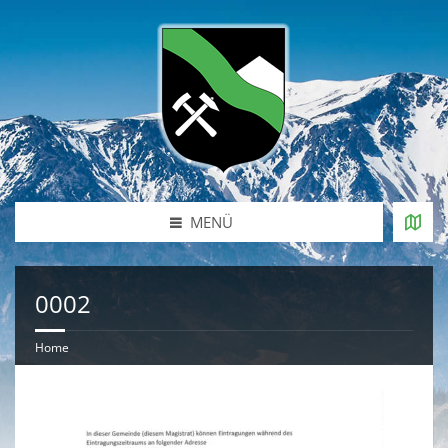
MENÜ
0002
Home