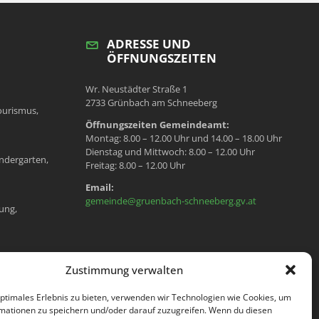
ADRESSE UND
ÖFFNUNGSZEITEN
Wr. Neustädter Straße 1
2733 Grünbach am Schneeberg
ourismus,
Öffnungszeiten Gemeindeamt:
Montag: 8.00 – 12.00 Uhr und 14.00 – 18.00 Uhr
Dienstag und Mittwoch: 8.00 – 12.00 Uhr
ndergarten,
Freitag: 8.00 – 12.00 Uhr
Email:
gemeinde@gruenbach-schneeberg.gv.at
ung,
en, Meldeamt,
Zustimmung verwalten
optimales Erlebnis zu bieten, verwenden wir Technologien wie Cookies, um
mationen zu speichern und/oder darauf zuzugreifen. Wenn du diesen