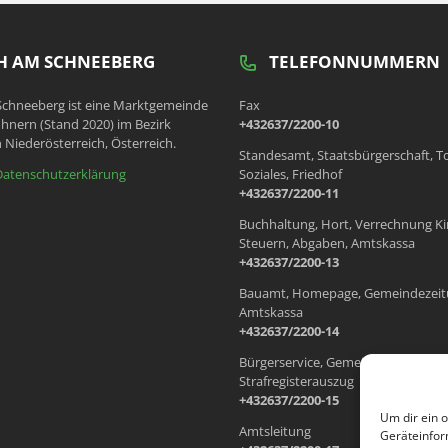
 AM SCHNEEBERG
TELEFONNUMMERN
chneeberg ist eine Marktgemeinde
Fax
hnern (Stand 2020) im Bezirk
+432637/2200-10
 Niederösterreich, Österreich.
Standesamt, Staatsbürgerschaft, T
Datenschutzerklärung
Soziales, Friedhof
+432637/2200-11
Buchhaltung, Hort, Verrechnung Ki
Steuern, Abgaben, Amtskassa
+432637/2200-13
Bauamt, Homepage, Gemeindezeit
Amtskassa
+432637/2200-14
Bürgerservice, Gemeindewohnung
Strafregisterauszug
+432637/2200-15
Um dir ein 
Amtsleitung
Geräteinfor