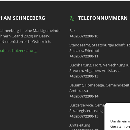
 AM SCHNEEBERG
TELEFONNUMMERN
chneeberg ist eine Marktgemeinde
Fax
hnern (Stand 2020) im Bezirk
+432637/2200-10
 Niederösterreich, Österreich.
Standesamt, Staatsbürgerschaft, T
Datenschutzerklärung
Soziales, Friedhof
+432637/2200-11
Buchhaltung, Hort, Verrechnung Ki
Steuern, Abgaben, Amtskassa
+432637/2200-13
Bauamt, Homepage, Gemeindezeit
Amtskassa
+432637/2200-14
Bürgerservice, Gemeindewohnung
Strafregisterauszug
+432637/2200-15
Um dir ein 
Amtsleitung
Geräteinfor