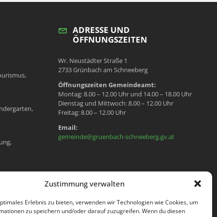
ADRESSE UND
ÖFFNUNGSZEITEN
Wr. Neustädter Straße 1
2733 Grünbach am Schneeberg
ourismus,
Öffnungszeiten Gemeindeamt:
Montag: 8.00 – 12.00 Uhr und 14.00 – 18.00 Uhr
Dienstag und Mittwoch: 8.00 – 12.00 Uhr
ndergarten,
Freitag: 8.00 – 12.00 Uhr
Email:
gemeinde@gruenbach-schneeberg.gv.at
ung,
en, Meldeamt,
Zustimmung verwalten
optimales Erlebnis zu bieten, verwenden wir Technologien wie Cookies, um
mationen zu speichern und/oder darauf zuzugreifen. Wenn du diesen