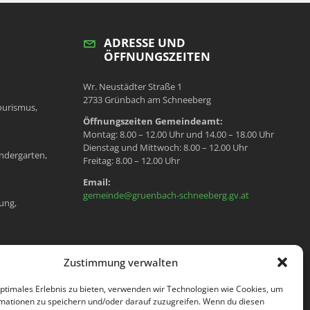
ADRESSE UND
ÖFFNUNGSZEITEN
Wr. Neustädter Straße 1
2733 Grünbach am Schneeberg
ourismus,
Öffnungszeiten Gemeindeamt:
Montag: 8.00 – 12.00 Uhr und 14.00 – 18.00 Uhr
Dienstag und Mittwoch: 8.00 – 12.00 Uhr
ndergarten,
Freitag: 8.00 – 12.00 Uhr
Email:
gemeinde@gruenbach-schneeberg.gv.at
ung,
en, Meldeamt,
Zustimmung verwalten
optimales Erlebnis zu bieten, verwenden wir Technologien wie Cookies, um
mationen zu speichern und/oder darauf zuzugreifen. Wenn du diesen