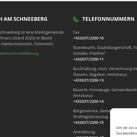
 AM SCHNEEBERG
TELEFONNUMMERN
chneeberg ist eine Marktgemeinde
Fax
hnern (Stand 2020) im Bezirk
+432637/2200-10
 Niederösterreich, Österreich.
Standesamt, Staatsbürgerschaft, T
Datenschutzerklärung
Soziales, Friedhof
+432637/2200-11
Buchhaltung, Hort, Verrechnung Ki
Steuern, Abgaben, Amtskassa
+432637/2200-13
Bauamt, Homepage, Gemeindezeit
Amtskassa
+432637/2200-14
Bürgerservice, Gemeindewohnung
Strafregisterauszug
+432637/2200-15
Um dir ein 
Amtsleitung
Geräteinfor