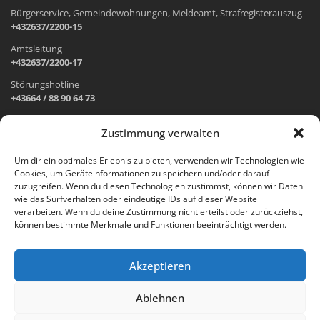
Bürgerservice, Gemeindewohnungen, Meldeamt, Strafregisterauszug
+432637/2200-15
Amtsleitung
+432637/2200-17
Störungshotline
+43664 / 88 90 64 73
Zustimmung verwalten
ADRESSE UND ÖFFNUNGSZEITEN
Um dir ein optimales Erlebnis zu bieten, verwenden wir Technologien wie
Cookies, um Geräteinformationen zu speichern und/oder darauf
Wr. Neustädter Straße 1
zuzugreifen. Wenn du diesen Technologien zustimmst, können wir Daten
2733 Grünbach am Schneeberg
wie das Surfverhalten oder eindeutige IDs auf dieser Website
verarbeiten. Wenn du deine Zustimmung nicht erteilst oder zurückziehst,
Öffnungszeiten Gemeindeamt:
können bestimmte Merkmale und Funktionen beeinträchtigt werden.
Montag: 8.00 – 12.00 Uhr und 14.00 – 18.00 Uhr
Dienstag und Mittwoch: 8.00 – 12.00 Uhr
Freitag: 8.00 – 12.00 Uhr
Akzeptieren
Email:
gemeinde@gruenbach-schneeberg.gv.at
Ablehnen