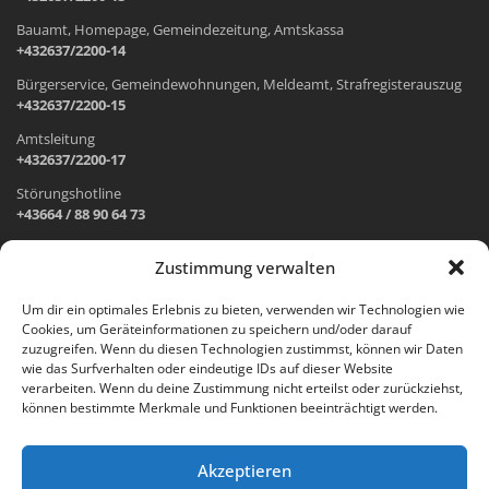
Bauamt, Homepage, Gemeindezeitung, Amtskassa
+432637/2200-14
Bürgerservice, Gemeindewohnungen, Meldeamt, Strafregisterauszug
+432637/2200-15
Amtsleitung
+432637/2200-17
Störungshotline
+43664 / 88 90 64 73
Zustimmung verwalten
ADRESSE UND ÖFFNUNGSZEITEN
Um dir ein optimales Erlebnis zu bieten, verwenden wir Technologien wie
Cookies, um Geräteinformationen zu speichern und/oder darauf
Wr. Neustädter Straße 1
zuzugreifen. Wenn du diesen Technologien zustimmst, können wir Daten
2733 Grünbach am Schneeberg
wie das Surfverhalten oder eindeutige IDs auf dieser Website
verarbeiten. Wenn du deine Zustimmung nicht erteilst oder zurückziehst,
Öffnungszeiten Gemeindeamt:
können bestimmte Merkmale und Funktionen beeinträchtigt werden.
Montag: 8.00 – 12.00 Uhr und 14.00 – 18.00 Uhr
Dienstag und Mittwoch: 8.00 – 12.00 Uhr
Freitag: 8.00 – 12.00 Uhr
Akzeptieren
Email: