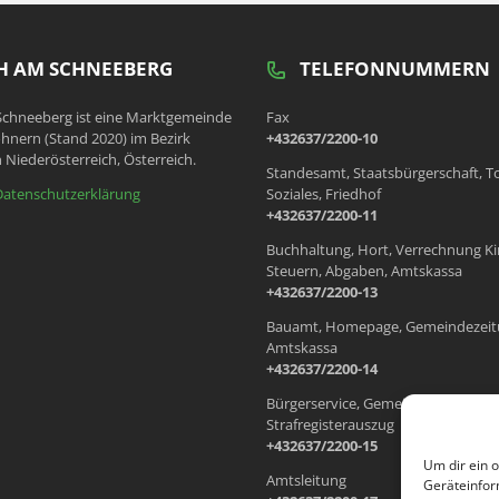
 AM SCHNEEBERG
TELEFONNUMMERN
chneeberg ist eine Marktgemeinde
Fax
hnern (Stand 2020) im Bezirk
+432637/2200-10
 Niederösterreich, Österreich.
Standesamt, Staatsbürgerschaft, T
Datenschutzerklärung
Soziales, Friedhof
+432637/2200-11
Buchhaltung, Hort, Verrechnung Ki
Steuern, Abgaben, Amtskassa
+432637/2200-13
Bauamt, Homepage, Gemeindezeit
Amtskassa
+432637/2200-14
Bürgerservice, Gemeindewohnung
Strafregisterauszug
+432637/2200-15
Um dir ein 
Amtsleitung
Geräteinfor