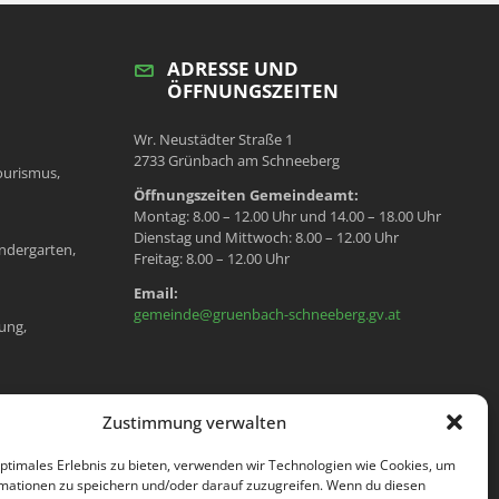
ADRESSE UND
ÖFFNUNGSZEITEN
Wr. Neustädter Straße 1
2733 Grünbach am Schneeberg
ourismus,
Öffnungszeiten Gemeindeamt:
Montag: 8.00 – 12.00 Uhr und 14.00 – 18.00 Uhr
Dienstag und Mittwoch: 8.00 – 12.00 Uhr
ndergarten,
Freitag: 8.00 – 12.00 Uhr
Email:
gemeinde@gruenbach-schneeberg.gv.at
ung,
en, Meldeamt,
Zustimmung verwalten
optimales Erlebnis zu bieten, verwenden wir Technologien wie Cookies, um
mationen zu speichern und/oder darauf zuzugreifen. Wenn du diesen