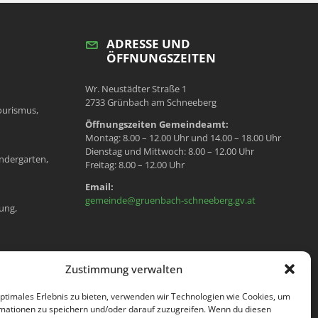
ADRESSE UND
ÖFFNUNGSZEITEN
Wr. Neustädter Straße 1
2733 Grünbach am Schneeberg
ourismus,
Öffnungszeiten Gemeindeamt:
Montag: 8.00 – 12.00 Uhr und 14.00 – 18.00 Uhr
Dienstag und Mittwoch: 8.00 – 12.00 Uhr
ndergarten,
Freitag: 8.00 – 12.00 Uhr
Email:
gemeinde@gruenbach-schneeberg.gv.at
ung,
en, Meldeamt,
Zustimmung verwalten
optimales Erlebnis zu bieten, verwenden wir Technologien wie Cookies, um
mationen zu speichern und/oder darauf zuzugreifen. Wenn du diesen