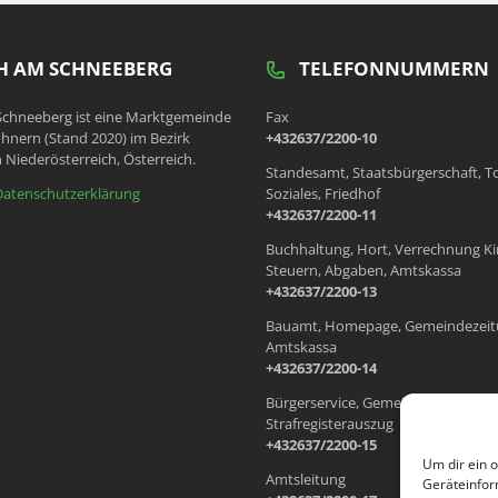
 AM SCHNEEBERG
TELEFONNUMMERN
chneeberg ist eine Marktgemeinde
Fax
hnern (Stand 2020) im Bezirk
+432637/2200-10
 Niederösterreich, Österreich.
Standesamt, Staatsbürgerschaft, T
Datenschutzerklärung
Soziales, Friedhof
+432637/2200-11
Buchhaltung, Hort, Verrechnung Ki
Steuern, Abgaben, Amtskassa
+432637/2200-13
Bauamt, Homepage, Gemeindezeit
Amtskassa
+432637/2200-14
Bürgerservice, Gemeindewohnung
Strafregisterauszug
+432637/2200-15
Um dir ein 
Amtsleitung
Geräteinfor