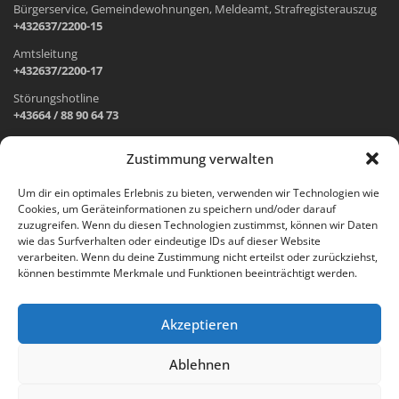
Bürgerservice, Gemeindewohnungen, Meldeamt, Strafregisterauszug
+432637/2200-15
Amtsleitung
+432637/2200-17
Störungshotline
+43664 / 88 90 64 73
Zustimmung verwalten
ADRESSE UND ÖFFNUNGSZEITEN
Um dir ein optimales Erlebnis zu bieten, verwenden wir Technologien wie
Cookies, um Geräteinformationen zu speichern und/oder darauf
Wr. Neustädter Straße 1
zuzugreifen. Wenn du diesen Technologien zustimmst, können wir Daten
2733 Grünbach am Schneeberg
wie das Surfverhalten oder eindeutige IDs auf dieser Website
verarbeiten. Wenn du deine Zustimmung nicht erteilst oder zurückziehst,
Öffnungszeiten Gemeindeamt:
können bestimmte Merkmale und Funktionen beeinträchtigt werden.
Montag: 8.00 – 12.00 Uhr und 14.00 – 18.00 Uhr
Dienstag und Mittwoch: 8.00 – 12.00 Uhr
Freitag: 8.00 – 12.00 Uhr
Akzeptieren
Email:
gemeinde@gruenbach-schneeberg.gv.at
Ablehnen