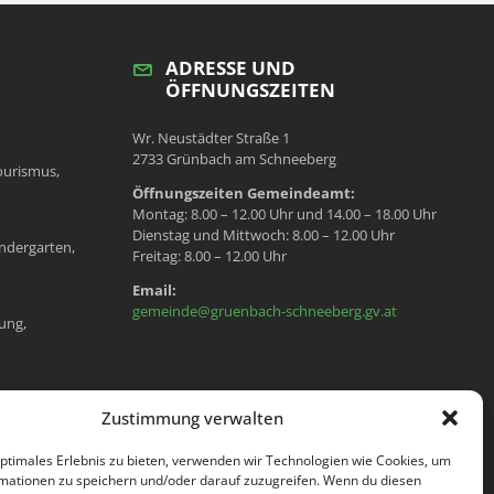
ADRESSE UND
ÖFFNUNGSZEITEN
Wr. Neustädter Straße 1
2733 Grünbach am Schneeberg
ourismus,
Öffnungszeiten Gemeindeamt:
Montag: 8.00 – 12.00 Uhr und 14.00 – 18.00 Uhr
Dienstag und Mittwoch: 8.00 – 12.00 Uhr
ndergarten,
Freitag: 8.00 – 12.00 Uhr
Email:
gemeinde@gruenbach-schneeberg.gv.at
ung,
en, Meldeamt,
Zustimmung verwalten
optimales Erlebnis zu bieten, verwenden wir Technologien wie Cookies, um
mationen zu speichern und/oder darauf zuzugreifen. Wenn du diesen