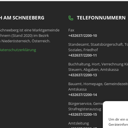
 AM SCHNEEBERG
TELEFONNUMMERN
chneeberg ist eine Marktgemeinde
Fax
hnern (Stand 2020) im Bezirk
+432637/2200-10
 Niederösterreich, Österreich.
Standesamt, Staatsbürgerschaft, T
Datenschutzerklärung
Soziales, Friedhof
+432637/2200-11
Buchhaltung, Hort, Verrechnung Ki
Steuern, Abgaben, Amtskassa
+432637/2200-13
Bauamt, Homepage, Gemeindezeit
Amtskassa
+432637/2200-14
Bürgerservice, Gemeindewohnung
Strafregisterauszug
+432637/2200-15
Um dir ein 
Amtsleitung
Geräteinfor