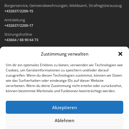
Bürgerservice, Gemeindewohnungen, Meldeamt, Strafregisterauszug
+432637/2200-15
Amtsleitung
+432637/2200-17
Störungshotline
+43664 / 88 90 64 73
Zustimmung verwalten
ADRESSE UND ÖFFNUNGSZEITEN
Um dir ein optimales Erlebnis zu bieten, verwenden wir Technologien wie
Cookies, um Geräteinformationen zu speichern und/oder darauf
Wr. Neustädter Straße 1
zuzugreifen. Wenn du diesen Technologien zustimmst, können wir Daten
2733 Grünbach am Schneeberg
wie das Surfverhalten oder eindeutige IDs auf dieser Website
verarbeiten. Wenn du deine Zustimmung nicht erteilst oder zurückziehst,
Öffnungszeiten Gemeindeamt:
können bestimmte Merkmale und Funktionen beeinträchtigt werden.
Montag: 8.00 – 12.00 Uhr und 14.00 – 18.00 Uhr
Dienstag und Mittwoch: 8.00 – 12.00 Uhr
Freitag: 8.00 – 12.00 Uhr
Akzeptieren
Email:
gemeinde@gruenbach-schneeberg.gv.at
Ablehnen