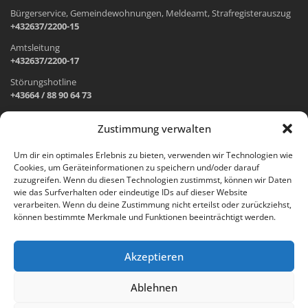
Bürgerservice, Gemeindewohnungen, Meldeamt, Strafregisterauszug
+432637/2200-15
Amtsleitung
+432637/2200-17
Störungshotline
+43664 / 88 90 64 73
Zustimmung verwalten
ADRESSE UND ÖFFNUNGSZEITEN
Um dir ein optimales Erlebnis zu bieten, verwenden wir Technologien wie
Cookies, um Geräteinformationen zu speichern und/oder darauf
Wr. Neustädter Straße 1
zuzugreifen. Wenn du diesen Technologien zustimmst, können wir Daten
2733 Grünbach am Schneeberg
wie das Surfverhalten oder eindeutige IDs auf dieser Website
verarbeiten. Wenn du deine Zustimmung nicht erteilst oder zurückziehst,
Öffnungszeiten Gemeindeamt:
können bestimmte Merkmale und Funktionen beeinträchtigt werden.
Montag: 8.00 – 12.00 Uhr und 14.00 – 18.00 Uhr
Dienstag und Mittwoch: 8.00 – 12.00 Uhr
Freitag: 8.00 – 12.00 Uhr
Akzeptieren
Email:
gemeinde@gruenbach-schneeberg.gv.at
Ablehnen