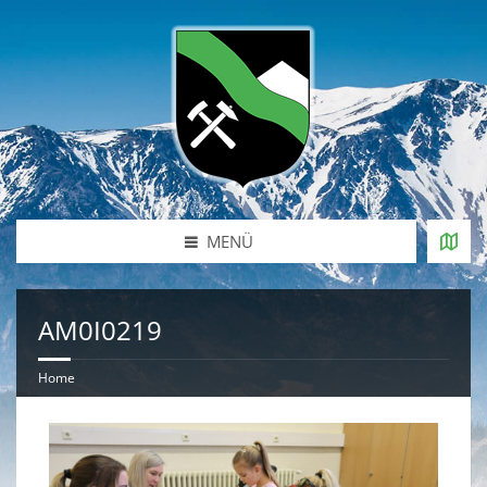
MENÜ
AM0I0219
Home