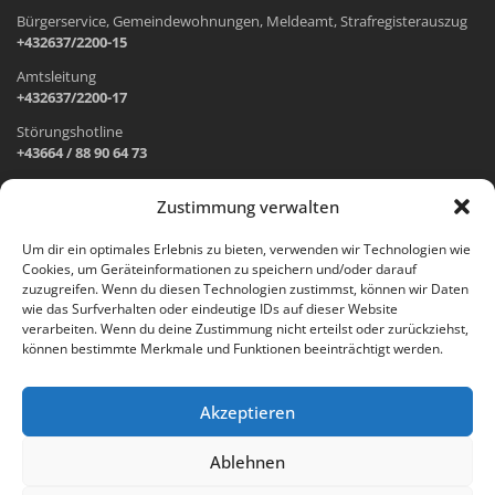
Bürgerservice, Gemeindewohnungen, Meldeamt, Strafregisterauszug
+432637/2200-15
Amtsleitung
+432637/2200-17
Störungshotline
+43664 / 88 90 64 73
Zustimmung verwalten
ADRESSE UND ÖFFNUNGSZEITEN
Um dir ein optimales Erlebnis zu bieten, verwenden wir Technologien wie
Cookies, um Geräteinformationen zu speichern und/oder darauf
Wr. Neustädter Straße 1
zuzugreifen. Wenn du diesen Technologien zustimmst, können wir Daten
2733 Grünbach am Schneeberg
wie das Surfverhalten oder eindeutige IDs auf dieser Website
verarbeiten. Wenn du deine Zustimmung nicht erteilst oder zurückziehst,
Öffnungszeiten Gemeindeamt:
können bestimmte Merkmale und Funktionen beeinträchtigt werden.
Montag: 8.00 – 12.00 Uhr und 14.00 – 18.00 Uhr
Dienstag und Mittwoch: 8.00 – 12.00 Uhr
Freitag: 8.00 – 12.00 Uhr
Akzeptieren
Email:
gemeinde@gruenbach-schneeberg.gv.at
Ablehnen