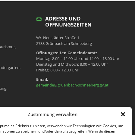
ADRESSE UND
ÖFFNUNGSZEITEN
Wr. Neustädter Straße 1
2733 Grünbach am Schneeberg
ourismus,
Öffnungszeiten Gemeindeamt:
Montag: 8.00 – 12.00 Uhr und 14.00 – 18.00 Uhr
Dienstag und Mittwoch: 8.00 – 12.00 Uhr
ndergarten,
Freitag: 8.00 – 12.00 Uhr
Email:
gemeinde@gruenbach-schneeberg.gv.at
ung,
en, Meldeamt,
Zustimmung verwalten
optimales Erlebnis zu bieten, verwenden wir Technologien wie Cookies, um
mationen zu speichern und/oder darauf zuzugreifen. Wenn du diesen