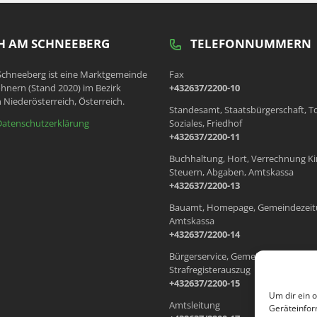
 AM SCHNEEBERG
TELEFONNUMMERN
chneeberg ist eine Marktgemeinde
Fax
hnern (Stand 2020) im Bezirk
+432637/2200-10
 Niederösterreich, Österreich.
Standesamt, Staatsbürgerschaft, T
Datenschutzerklärung
Soziales, Friedhof
+432637/2200-11
Buchhaltung, Hort, Verrechnung Ki
Steuern, Abgaben, Amtskassa
+432637/2200-13
Bauamt, Homepage, Gemeindezeit
Amtskassa
+432637/2200-14
Bürgerservice, Gemeindewohnung
Strafregisterauszug
+432637/2200-15
Um dir ein 
Amtsleitung
Geräteinfor